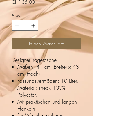
Preis
CHF 35.00
Anzahl
*
In den Warenkorb
Designer-Tragetasche
Maßen: 41 cm (Breite) x 43
cm (Hoch)
Fassungsvermögen: 10 Liter.
Material: streck 100%
Polyester.
Mit praktischen und langen
Henkeln.
Für Waschmaschinen
geeignet.