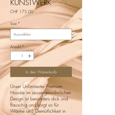
KUNSTWERK
Preis
CHF 175.00
Size
*
Anzahl
*
In den Warenkorb
Unser Unlimitierter Premium
Hoodie im aussergewöhnlichen
Design ist besonders dick und
flauschig und sorgt so für
Wärme und Gemütlichkeit in