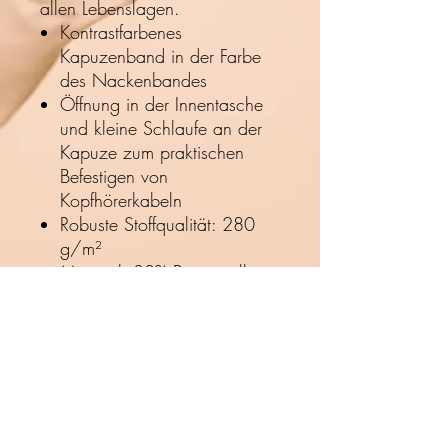
allen Lebenslagen.
Kontrastfarbenes
Kapuzenband in der Farbe
des Nackenbandes
Öffnung in der Innentasche
und kleine Schlaufe an der
Kapuze zum praktischen
Befestigen von
Kopfhörerkabeln
Robuste Stoffqualität: 280
g/m²
Material: 80% Baumwolle,
20% Polyester (Anthrazit:
60% Baumwolle, 40%
Polyester; Grau meliert: 85%
Baumwolle, 15% Viskose;
Jeansblau: 60% Baumwolle,
40% Polyester)